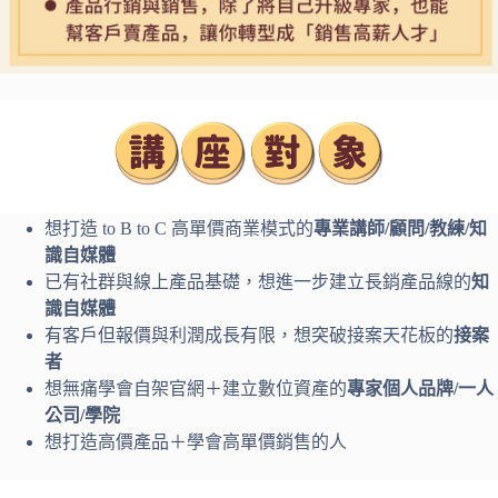
想打造 to B to C 高單價商業模式的
專業講師
/
顧問/
教練/
知
識自媒體
已有社群與線上產品基礎，想進一步建立長銷產品線的
知
識自媒體
有客戶但報價與利潤成長有限，想突破接案天花板的
接案
者
想無痛學會自架官網＋建立數位資產的
專家個人品牌
/
一人
公司/
學院
想打造高價產品＋學會高單價銷售的人