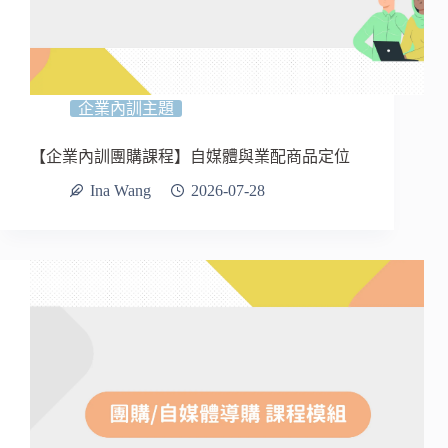
企業內訓主題
【企業內訓團購課程】自媒體與業配商品定位
Ina Wang
2026-07-28