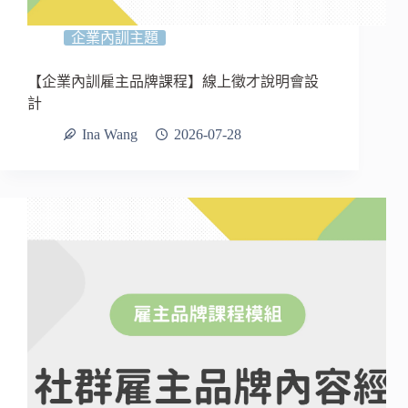
企業內訓主題
【企業內訓雇主品牌課程】線上徵才說明會設
計
Ina Wang
2026-07-28