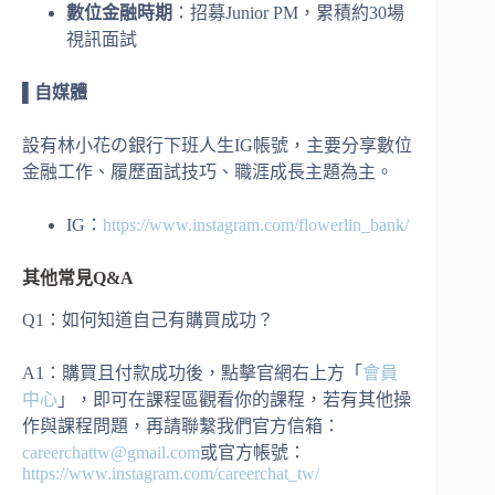
數位金融時期
：招募Junior PM，累積約30場
視訊面試
▌自媒體
設有林小花の銀行下班人生IG帳號，主要分享數位
金融工作、履歷面試技巧、職涯成長主題為主。
IG：
https://www.instagram.com/flowerlin_bank/
其他常見
Q&A
Q1：如何知道自己有購買成功？
A1：購買且付款成功後，點擊官網右上方「
會員
中心
」，即可在課程區觀看你的課程，若有其他操
作與課程問題，再請聯繫我們官方信箱：
careerchattw@gmail.com
或官方帳號：
https://www.instagram.com/careerchat_tw/