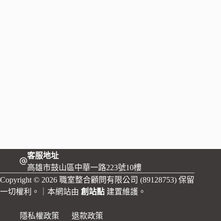
客服地址
高雄市鼓山區中華一路223號10樓
Copyright © 2026 職室整合顧問有限公司 (89128753) 保留
一切權利。｜本網站由
創站點
建置維護。
隱私權政策
退款政策