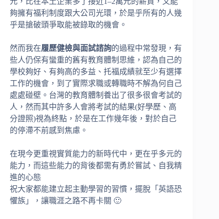
元，比在本土企業多了接近1–2萬元的薪資，又能
夠擁有福利制度跟大公司光環，於是乎所有的人幾
乎是搶破頭爭取能被錄取的機會。
然而我在
履歷健檢與面試諮詢
的過程中常發現，有
些人仍保有蠻重的舊有教育體制思維，認為自己的
學校夠好、有夠高的多益、托福成績就至少有選擇
工作的機會，到了實際求職或轉職時不解為何自己
處處碰壁。台灣的教育體制養出了很多很會考試的
人，然而其中許多人會將考試的結果(好學歷、高
分證照)視為終點，於是在工作幾年後，對於自己
的停滯不前感到焦慮。
在現今更重視實質能力的新時代中，更在乎多元的
能力，而這些能力的背後都需有勇於嘗試、自我精
進的心態
祝大家都能建立起主動學習的習慣，擺脫「英語恐
懼族」，讓職涯之路不再卡關 🙂