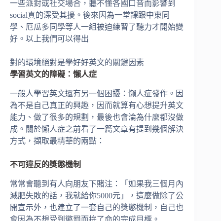
一些派對或社交場合，聽不懂各國口音而影響到
social真的深受其擾。後來因為一堂課跟中東同
學、厄瓜多同學等人一組被迫練習了聽力才開始變
好。以上我們可以得出
對的環境絕對是學好好英文的關鍵因素
學習英文的障礙：懶人症
一般人學習英文還有另一個困擾：懶人症發作。因
為不是自己真正的興趣，因而就算有心想提升英文
能力、做了很多的規劃，最後也會淪為什麼都沒做
成。關於懶人症之前看了一篇文章有提到幾個解決
方式，擷取最精華的兩點：
不可違反的獎懲機制
常常會聽到有人向朋友下賭注：「如果我三個月內
減肥失敗的話，我就給你5000元」，這麼做除了公
開宣示外，也建立了一套自己的獎懲機制，自己也
會因為不想受到懲罰而拚了命的完成目標。