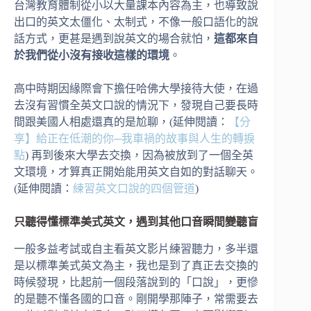
台灣教育體制從小以大量課本內容為主，也導致說
出口的英文太僵化、太制式，不像一般口語化的說
話方式，更甚是遇到說英文的場合就怕，
這都來自
於我們從小沒有接收這樣的環境
。
高中時期因緣際會下擔任哈佛大學接待大使，在過
去沒有習慣全英文口說的情況下，發現自己要長時
間跟美國人相處還真的是尬聊，(延伸閱讀：
【分
享】給正在低潮的你─我車禍的故事與人生的轉捩
點
) 再到後來大學去交換，因為被放到了一個全英
文環境，才算真正開始能用英文自如的對話聊天。
(延伸閱讀：
練習英文口說的四個管道
)
只聽得懂標準美式英文，遇到其他口音瞬間變聽盲
一般多益考試或自主看英文影片練習聽力，多半還
是以標準美式英文為主，我也是到了真正去交換的
時候發現，比起前一個段落說到的「口說」，更慘
的是聽不懂各國的口音。剛開學那陣子，常需要去