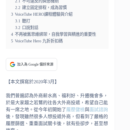
2.1
不可違反的獎懲機制
2.2
建立固定排程，成為習慣
3
VoiceTube HERO課程體驗與介紹
3.1
聽打
3.2
口說對話
4
不再被舊思維綁架，自我學習與精進的重要性
5
VoiceTube Hero 九折折扣碼
加入為 Google 偏好來源
【本文撰寫於2020年3月】
我們普遍認為外商薪水高、福利好、升遷機會多，
於是大家趨之若鶩的往各大外商投遞，希望自己能
有一席之地。從今年初開始了
履歷健檢
與
面試諮詢
後，發現雖然很多人想投遞外商，但看到了嚴格的
履歷篩選、重重面試關卡後，就有些卻步，甚至想