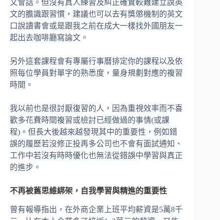
文會話。但沒有真人練習及糾正確實較難建立說英
文的膽識跟習慣，建議也可以去有獎懲機制的英文
口說讀書會或是跟我之前在成大一樣找外國朋友一
起出去咖啡廳寫論文。
另外這套課程會有專屬行事曆排定你的課程以及依
照每位學員對單字的熟悉度，量身規劃對應的複習
時間。
我以前也是很討厭復習的人，因為重視效率而不喜
歡多花費時間複習或檢討已經做過的事情(或課
程)。但長大後越來越發現其中的重要性，例如錯
誤的履歷若沒修正投再多公司也不會有面試通知、
工作中若沒有時時優化也無法從錯誤中學習與真正
的進步。
不再被舊思維綁架，自我學習與精進的重要性
曾有報導指出，在外商企業上班平均薪資是5萬8千