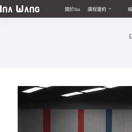
關於Ina
課程邀約
【