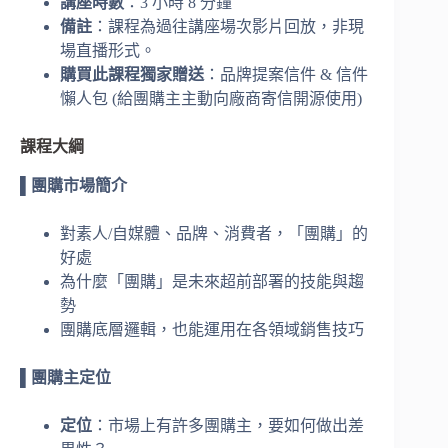
講座時數
：3 小時 8 分鐘
備註
：課程為過往講座場次影片回放，非現
場直播形式。
購買此課程獨家贈送
：品牌提案信件 & 信件
懶人包 (給團購主主動向廠商寄信開源使用)
課程大綱
▌團購市場簡介
對素人/自媒體、品牌、消費者，「團購」的
好處
為什麼「團購」是未來超前部署的技能與趨
勢
團購底層邏輯，也能運用在各領域銷售技巧
▌團購主定位
定位
：市場上有許多團購主，要如何做出差