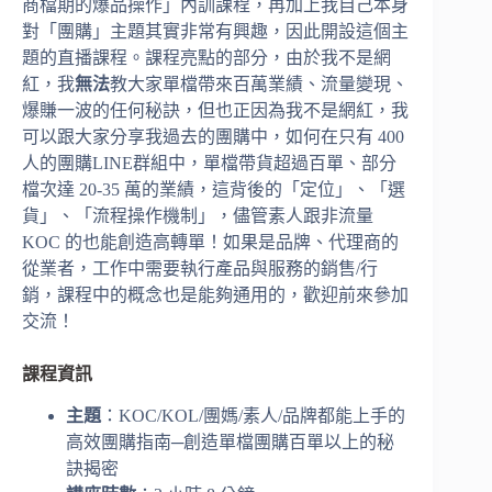
商檔期的爆品操作」內訓課程，再加上我自己本身
對「團購」主題其實非常有興趣，因此開設這個主
題的直播課程。課程亮點的部分，由於我不是網
紅，我
無法
教大家單檔帶來百萬業績、流量變現、
爆賺一波的任何秘訣，但也正因為我不是網紅，我
可以跟大家分享我過去的團購中，如何在只有 400
人的團購LINE群組中，單檔帶貨超過百單、部分
檔次達 20-35 萬的業績，這背後的「定位」、「選
貨」、「流程操作機制」，儘管素人跟非流量
KOC 的也能創造高轉單！如果是品牌、代理商的
從業者，工作中需要執行產品與服務的銷售/行
銷，課程中的概念也是能夠通用的，歡迎前來參加
交流！
課程資訊
主題
：KOC/KOL/團媽/素人/品牌都能上手的
高效團購指南─創造單檔團購百單以上的秘
訣揭密