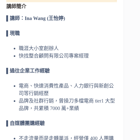
講師簡介
▌
講師：
Ina Wang (
王怡婷
)
▌
現職
職涯大小室創辦人
快找整合顧問有限公司專案經理
▌
過往企業工作經驗
電商、快速消費性產品、人力銀行與新創公
司等行銷經歷
品牌及社群行銷，曾操刀多檔電商 tier1 大型
品牌，共累積 7000 萬+業績
▌
自媒體團購經驗
不走流量而是走轉單派，經營僅 400 人團購