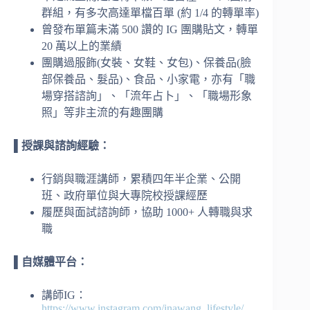
群組，有多次高達單檔百單 (約 1/4 的轉單率)
曾發布單篇未滿 500 讚的 IG 團購貼文，轉單
20 萬以上的業績
團購過服飾(女裝、女鞋、女包)、保養品(臉
部保養品、髮品)、食品、小家電，亦有「職
場穿搭諮詢」、「流年占卜」、「職場形象
照」等非主流的有趣團購
▌
授課與諮詢經驗：
行銷與職涯講師，累積四年半企業、公開
班、政府單位與大專院校授課經歷
履歷與面試諮詢師，協助 1000+ 人轉職與求
職
▌
自媒體平台：
講師IG：
https://www.instagram.com/inawang_lifestyle/