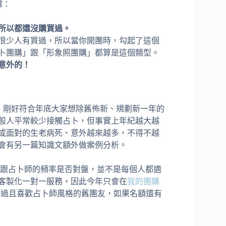
譯：
所以都還沒購買過。
很少人有買過，所以當你開團時，勾起了這個
卜團購」跟「形象照團購」都算是這個類型。
意外的！
購，剛好符合年底大家想除舊佈新、規劃新一年的
般人平常較少接觸占卜，但事實上年紀越大越
或面對的生老病死、意外越來越多，不得不越
也會有另一篇知識文額外做案例分析。
吃跟占卜師的頻率是否對盤，並不是每個人都適
客製化一對一服務，因此今年只會在
我的團購
卜過且喜歡占卜師風格的舊團友，如果名額還有