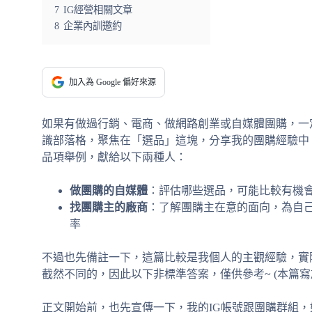
7
IG經營相關文章
8
企業內訓邀約
加入為 Google 偏好來源
如果有做過行銷、電商、做網路創業或自媒體團購，一
識部落格，聚焦在「選品」這塊，分享我的團購經驗中
品項舉例，獻給以下兩種人：
做團購的自媒體
：評估哪些選品，可能比較有機
找團購主的廠商
：了解團購主在意的面向，為自
率
不過也先備註一下，這篇比較是我個人的主觀經驗，實
截然不同的，因此以下非標準答案，僅供參考~ (本篇寫於
正文開始前，也先宣傳一下，我的IG帳號跟團購群組