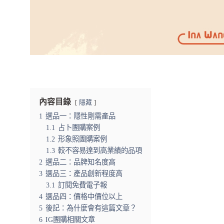
內容目錄
隱藏
1
選品一：隱性剛需產品
1.1
占卜團購案例
1.2
形象照團購案例
1.3
較不容易達到高業績的品項
2
選品二：品牌知名度高
3
選品三：產品創新程度高
3.1
訂閱免費電子報
4
選品四：價格中價位以上
5
後記：為什麼會有這篇文章？
6
IG團購相關文章