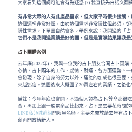
大家看到這個詞可能會有點疑惑 (?) 我直接先白話文翻
有非常大眾的人有此產品需求，但大家平時很少接觸，
這個邏輯非常好懂，由於這個需求非常隱性但必須，卻
隱性需求，下單量自然會多。舉例來說：我開過的「占
它們不是我開過業績最好的團，但是是實際結果讓我最
占卜團購案例
去年底(2022年)，我與一位我的占卜朋友合開占卜團
心情，占卜隔年的工作、感情、財運、各方面運勢。一
會發現，除了自身的努力以外，運氣的加成也很重要，
來越迷信。這團後來大概團了20萬左右的業績，之後
備註：今年年底也會開，不過個人認為占卜/算命都很
合，再加上跟一般電商品比起來，占卜是需要花時間的
LINE私領域群組
開限量名額，主要先開放給去年有占
剩再開放給新人。