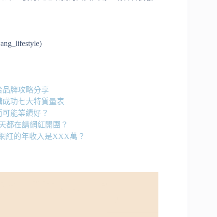
ifestyle)
洽品牌攻略分享
購成功七大特質量表
而可能業績好？
5天都在請網紅開團？
型網紅的年收入是XXX萬？