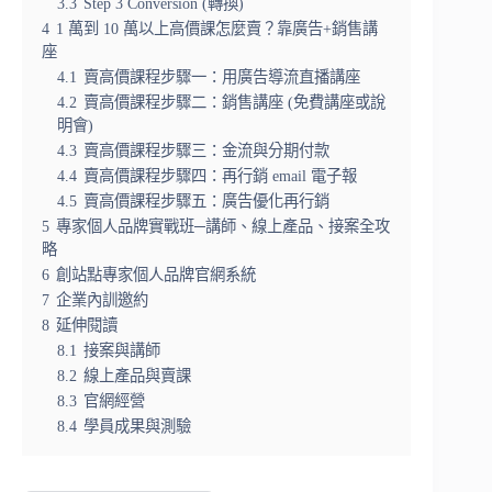
3.3
Step 3 Conversion (轉換)
4
1 萬到 10 萬以上高價課怎麼賣？靠廣告+銷售講
座
4.1
賣高價課程步驟一：用廣告導流直播講座
4.2
賣高價課程步驟二：銷售講座 (免費講座或說
明會)
4.3
賣高價課程步驟三：金流與分期付款
4.4
賣高價課程步驟四：再行銷 email 電子報
4.5
賣高價課程步驟五：廣告優化再行銷
5
專家個人品牌實戰班─講師、線上產品、接案全攻
略
6
創站點專家個人品牌官網系統
7
企業內訓邀約
8
延伸閱讀
8.1
接案與講師
8.2
線上產品與賣課
8.3
官網經營
8.4
學員成果與測驗