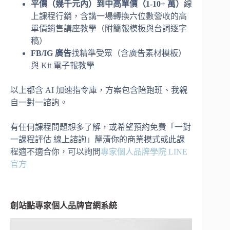
平價（幾千元內）到中高單價（1-10+ 萬）
線
上課程行銷，含講一場轉換六位數營收的高
單價銷售講座教學（附簡報模板與台詞逐字
稿）
FB/IG 廣告
找精準受眾（含廣告素材模板）
與 Kit 電子報教學
以上都含 AI 加速指令庫，方案包含陪跑班、我親
自一對一諮詢。
有任何課程問題想多了解，或希望預約免費「一對
一課程評估 線上諮詢」釐清你的商業模式或此課
程適不適合你，可以詢問
專家個人品牌學院 LINE
官方
創站點專家個人品牌官網系統