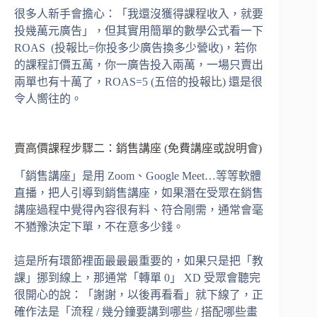
很多人新手會擔心：「我還沒獲得課程收入，就要
投幾萬元廣告」，但其實用簡單的數學公式看一下
ROAS (投報比=你投多少廣告換多少營收)，若你
的課程訂價五萬，你一廣告投入兩萬，一場只賣出
兩單也有十萬了，ROAS=5 (五倍的投報比) 還是很
令人嚮往的。
賣高價課程步驟二：銷售講座 (免費講座或說明會)
「銷售講座」是用 Zoom、Google Meet…等等軟體
直播，把人引導到銷售講座，如果潛在受眾在銷售
講座過程中覺得內容很有料、符合剛需，通常會毫
不猶豫決定下單，不在意多少錢。
這是所有環節裡面最最最重要的，如果只是把「教
課」挪到線上，那通常「轉單 0」 XD 受眾會聽完
很開心的說：「謝謝，以後再看看」就下線了，正
確作法是「流程 / 幾分鐘要講到哪些 / 搭配哪些畫