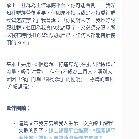
承上，社群為主流導購平台，你可能會問：「我深
知社群經營很重要，但如果不擅長或是不特愛社群
經營怎麼辦？」我會說：「你問對人了，我也好討
厭社群，也因為我真的太討厭了，又必須克服，所
以我花時間把它整理成我自己、任何人都能持續使
用的 SOP」
基本上是用 60 個選題：打造曝光 (在素人階段增加
流量、吸引注意) → 信任 (不成為工具人，讓別人
是因「你」而想「跟你買」的關鍵) → 導購的流程
(介紹課程)。
延伸閱讀：
這篇文章我有寫到我人生第一次賣線上課程
失敗的例子，
線上課程平台推薦：5
種開課平
台比較，講師、自媒體與顧問怎麼選？