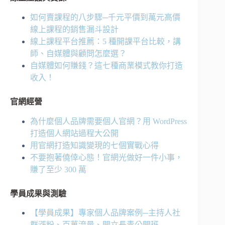
如何賣課程的八步驟─千元平價到萬元高價
線上課程的銷售漏斗設計
線上課程平台推薦：5 種開課平台比較，講
師、自媒體與顧問怎麼選？
自媒體如何賺錢？這七種商業模式教你打造
收入！
官網經營
為什麼個人品牌需要個人官網？用 WordPress
打造個人網站過程大公開
用官網打造知識變現的七個實戰心得
不要抱著僥倖心態！官網光做好一件小事，
賺了至少 300 萬
學員成果與測驗
【學員成果】專家個人品牌案例─主持人社
群漲粉、百萬流量、開立長青公開班