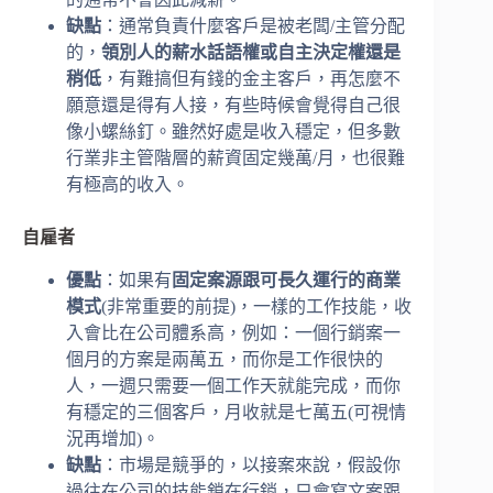
缺點
：通常負責什麼客戶是被老闆/主管分配
的，
領別人的薪水話語權或自主決定權還是
稍低
，有難搞但有錢的金主客戶，再怎麼不
願意還是得有人接，有些時候會覺得自己很
像小螺絲釘。雖然好處是收入穩定，但多數
行業非主管階層的薪資固定幾萬/月，也很難
有極高的收入。
自雇者
優點
：如果有
固定案源跟可長久運行的商業
模式
(非常重要的前提)，一樣的工作技能，收
入會比在公司體系高，例如：一個行銷案一
個月的方案是兩萬五，而你是工作很快的
人，一週只需要一個工作天就能完成，而你
有穩定的三個客戶，月收就是七萬五(可視情
況再增加)。
缺點
：市場是競爭的，以接案來說，假設你
過往在公司的技能鎖在行銷，只會寫文案跟