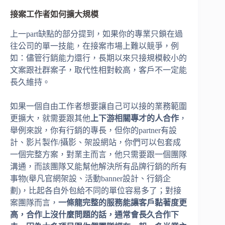
接案工作者如何擴大規模
上一part缺點的部分提到，如果你的專業只鎖在過
往公司的單一技能，在接案市場上難以競爭，例
如：儘管行銷能力還行，長期以來只接規模較小的
文案跟社群案子，取代性相對較高，客戶不一定能
長久維持。
如果一個自由工作者想要讓自己可以接的業務範圍
更擴大，就需要跟其他
上下游相關專才的人合作
，
舉例來說，你有行銷的專長，但你的partner有設
計、影片製作/攝影、架設網站，你們可以包套成
一個完整方案，對業主而言，他只需要跟一個團隊
溝通，而該團隊又能幫他解決所有品牌行銷的所有
事物(舉凡官網架設、活動banner設計、行銷企
劃)，比起各自外包給不同的單位容易多了；對接
案團隊而言，
一條龍完整的服務能讓客戶黏著度更
高，合作上沒什麼問題的話，通常會長久合作下