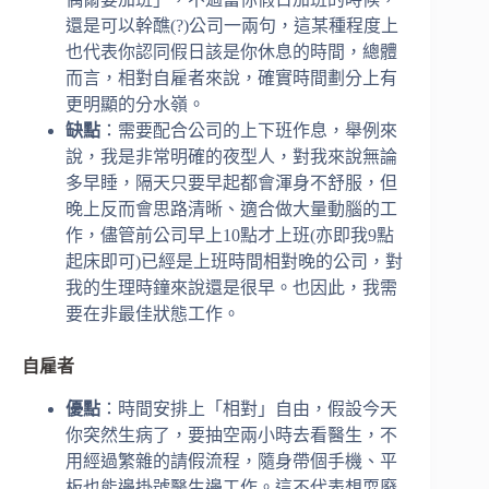
還是可以幹醮(?)公司一兩句，這某種程度上
也代表你認同假日該是你休息的時間，總體
而言，相對自雇者來說，確實時間劃分上有
更明顯的分水嶺。
缺點
：需要配合公司的上下班作息，舉例來
說，我是非常明確的夜型人，對我來說無論
多早睡，隔天只要早起都會渾身不舒服，但
晚上反而會思路清晰、適合做大量動腦的工
作，儘管前公司早上10點才上班(亦即我9點
起床即可)已經是上班時間相對晚的公司，對
我的生理時鐘來說還是很早。也因此，我需
要在非最佳狀態工作。
自雇者
優點
：時間安排上「相對」自由，假設今天
你突然生病了，要抽空兩小時去看醫生，不
用經過繁雜的請假流程，隨身帶個手機、平
板也能邊掛號醫生邊工作。這不代表想耍廢