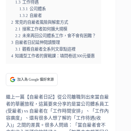
1.3
工作待遇
1.3.1
公司體系
1.3.2
自雇者
2
常見的自雇者風險與解套方式
2.1
接案工作者如何擴大規模
2.2
未來再回公司體系工作，會不會有困難？
3
自雇者日記延伸閱讀整理
3.1
觀看自雇者全系列文章點這裡
4
知識型工作者的實戰課：填問卷送300元優惠
加入為 Google 偏好來源
繼上一篇【自雇者日記】從公司離職到出來當自雇
者的華麗旅程，這篇要來分享的是當公司體系員工
(受雇者) vs 自雇者在「工作時間安排」、「工作內
容廣度」、還有很多人想了解的「工作待遇(收
入)」之間的差異。很多人問過：「當自雇者會不