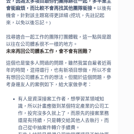
去，因為太多項目跟你們團隊綁在一起，多半業主
會銜麻煩，而比較不會再找其他團隊銜接。
以後有
機會，針對該主題寫得更詳細 (挖坑，先註記起
來，以免以後忘記。)
找尋適合一起工作的團隊打團體戰，這一點與是跟
以往在公司體系很不一樣的地方。
未來再回公司體系工作，會不會有困難？
這個也是蠻多人問過的問題，雖然我當自雇者近兩
年的時間，混得還行，也有新項目想做，所以不會
有想回公司體系工作的想法。但關於這個問題，參
考身邊友人的案例如下，給大家做參考：
有人是資深接案工作者，想學習某領域知
識，所以計畫應徵到某個特定產業的公司工
作，投完沒多久就上了，而原先的接案業務
還是有持續，只是轉交給其他人去執行，而
自己從中抽案件轉介手續費。