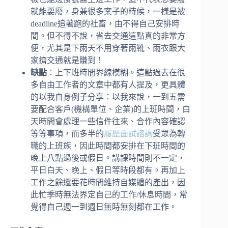
就能耍廢，身兼很多案子的時候，一樣是被
deadline追著跑的社畜，由不得自己安排時
間。但不得不說，省去交通這點真的非常方
便，尤其是下雨天不用穿著雨靴、雨衣跟大
家擠交通就是賺到！
缺點
：上下班時間界線模糊。這點過去在很
多自由工作者的文章中都有人提及，更具體
的以我自身例子分享：以我來說，一到五需
要配合客戶(機構單位、企業)的上班時間，白
天時間會處理一些信件往來、合作內容確認
等等事項，而多半的
履歷面試諮詢
受眾為轉
職的上班族，因此時間都安排在下班時間的
晚上八點過後或假日。講課時間則不一定，
平日白天、晚上、假日等時段都有。再加上
工作之餘還要花時間維持自媒體的產出，因
此忙季時無法界定自己的工作/休息時間，常
覺得自己週一到週日無時無刻都在工作。