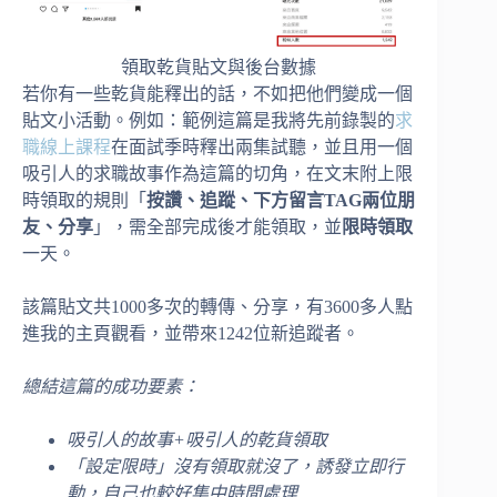
領取乾貨貼文與後台數據
若你有一些乾貨能釋出的話，不如把他們變成一個
貼文小活動。例如：範例這篇是我將先前錄製的
求
職線上課程
在面試季時釋出兩集試聽，並且用一個
吸引人的求職故事作為這篇的切角，在文末附上限
時領取的規則「
按讚、追蹤、下方留言
TAG
兩位朋
友、分享
」，需全部完成後才能領取，並
限時領取
一天。
該篇貼文共1000多次的轉傳、分享，有3600多人點
進我的主頁觀看，並帶來1242位新追蹤者。
總結這篇的成功要素：
吸引人的故事
+
吸引人的乾貨領取
「設定限時」沒有領取就沒了，誘發立即行
動，自己也較好集中時間處理