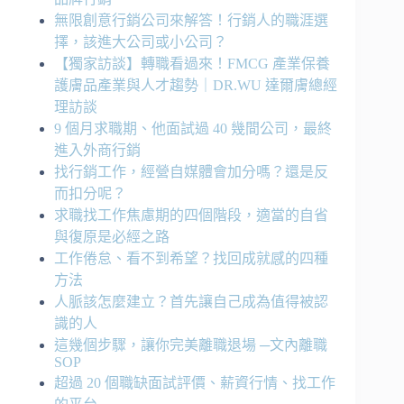
無限創意行銷公司來解答！行銷人的職涯選
擇，該進大公司或小公司？
【獨家訪談】轉職看過來！FMCG 產業保養
護膚品產業與人才趨勢｜DR.WU 達爾膚總經
理訪談
9 個月求職期、他面試過 40 幾間公司，最終
進入外商行銷
找行銷工作，經營自媒體會加分嗎？還是反
而扣分呢？
求職找工作焦慮期的四個階段，適當的自省
與復原是必經之路
工作倦怠、看不到希望？找回成就感的四種
方法
人脈該怎麼建立？首先讓自己成為值得被認
識的人
這幾個步驟，讓你完美離職退場 ─文內離職
SOP
超過 20 個職缺面試評價、薪資行情、找工作