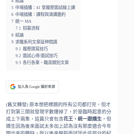
4
結論
5
中場插播：41 堂履歷面試線上課
6
中場插播：課程與演講邀約
7
統一 MA
7.1
招募流程
8
結論
9
求職系列文章延伸閱讀
9.1
履歷撰寫技巧
9.2
面試心得/面試技巧
9.3
各行各業、職涯類別文章
加入為 Google 偏好來源
(舊文轉發)
原本想把標題的所有公司都打完，但才
打到第三間就發現字數爆掉了，於是臨時起意的分
成上下兩集，這篇只會包含
花王、統一跟嬌生
，但
嬌生因為後來面試太多加上認為沒有那麼適合今年
開出來的職缺，所以後來婉拒面試因此這部分的紀