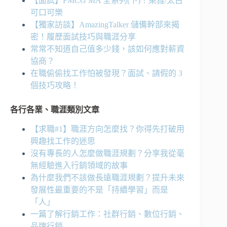
【面試】FMCG MA 全系列(下)！萊雅/太古
可口可樂
【獨家訪談】AmazingTalker 儲備幹部來揭
密！履歷面試技巧與職涯分享
常常不知道自己值多少錢，該如何應對薪資
協商？
在職偷偷找工作怕被發現？面試、請假的 3
個技巧攻略！
各行各業、職涯類別文章
【求職#1】職涯方向怎麼找？你得先打破用
興趣找工作的迷思
沒有專長的人怎麼做職涯規劃？分享我從毫
無經驗進入行銷領域的故事
為什麼我們不該做長遠職涯規劃？提升未來
發展性最重要的不是「持續學習」而是
「人」
一篇了解行銷工作：社群行銷、數位行銷、
品牌行銷