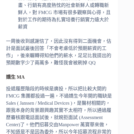
畫、行銷有高度熱忱的社會新鮮人或轉職新
鮮人，對 FMCG 市場有很多觀察與心得，且
對於工作的期待為扎實培養行銷實力遠大於
薪資
一周後收到感謝信了，因此沒有得到二面機會，估
計是面試最後回答「不會考慮低於預期薪資的工
作」，後來輾轉得知他們的薪水，足足比我提出的
預期數字少了兩萬多，難怪我會被刷掉 QQ
嬌生 MA
投遞履歷階段的時候是廣投，所以把比較大間的
FMCG 集團都投過一遍，不過嬌生今年開的職缺是
Sales ( Janssen / Medical Devices )，是醫材相關的，
跟我本身的背景跟興趣其實不太相符，所以通過履
歷審核跟電話面試後，就婉拒面試 (Assessment
Center)了。他們招募交由Manpower 萬寶華來做，
不知道是不是因為委外，所以今年招募流程非常的