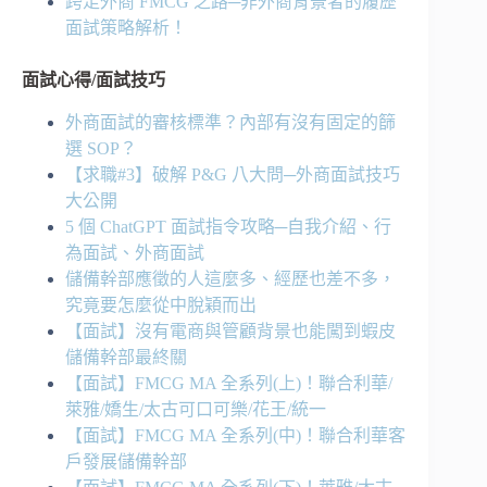
跨足外商 FMCG 之路─非外商背景者的履歷
面試策略解析！
面試心得/面試技巧
外商面試的審核標準？內部有沒有固定的篩
選 SOP？
【求職#3】破解 P&G 八大問─外商面試技巧
大公開
5 個 ChatGPT 面試指令攻略─自我介紹、行
為面試、外商面試
儲備幹部應徵的人這麼多、經歷也差不多，
究竟要怎麼從中脫穎而出
【面試】沒有電商與管顧背景也能闖到蝦皮
儲備幹部最終關
【面試】FMCG MA 全系列(上)！聯合利華/
萊雅/嬌生/太古可口可樂/花王/統一
【面試】FMCG MA 全系列(中)！聯合利華客
戶發展儲備幹部