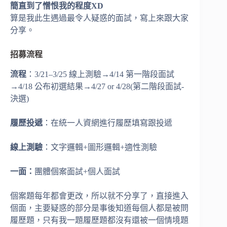
簡直到了憎恨我的程度XD
算是我此生遇過最令人疑惑的面試，寫上來跟大家
分享。
招募流程
流程
：3/21–3/25 線上測驗→4/14 第一階段面試
→4/18 公布初選結果→4/27 or 4/28(第二階段面試-
決選)
履歷投遞
：在統一人資網進行履歷填寫跟投遞
線上測驗
：文字邏輯+圖形邏輯+適性測驗
一面：
團體個案面試+個人面試
個案題每年都會更改，所以就不分享了，直接進入
個面，主要疑惑的部分是事後知道每個人都是被問
履歷題，只有我一題履歷題都沒有還被一個情境題