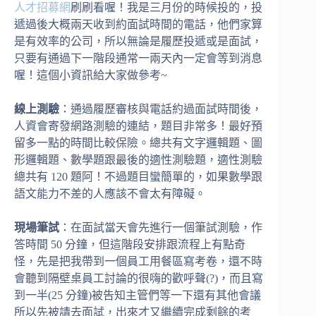
人才招募網
刷刷看喔！我是三月份的時候投的，投
遞過後大概兩天收到約面試時間的電話，他們家算
是有效率的公司，所以無論是履歷投遞或是面試，
只要有通過下一階段通常一兩天內一定會等到消息
喔！這個小資訊給大家做參考~
線上測驗
：通過履歷審核與電話約過面試時間後，
人資會寄發網路測驗的連結，題目非常多！最好預
留多一點的時間比較保險。總共有文字邏輯題、圖
形邏輯題、數學題跟最後的適性測驗題，適性測驗
總共有 120 題阿！不過題目蠻簡單的，如果數學跟
語文能力不差的人應該不會太有障礙。
現場筆試
：在面試當天會先進行一個筆試測驗，作
答時間 50 分鐘，但這階段安排跟流程上有點奇
怪，先是把我帶到一個員工用餐區寫考卷，還不時
會聽到隔壁桌員工討論的很嗨的歡呼聲(?)，而且寫
到一半(25 分鐘)被告知主管們等一下還有其他會議
所以先被請去面試，出來才又繼續完成剩餘的考