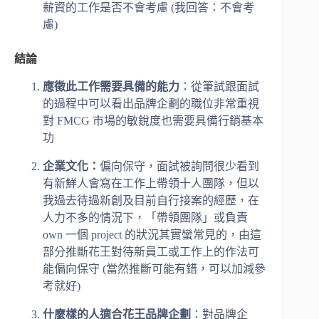
薪資的工作是否不會考慮 (我回答：不會考
慮)
結論
應徵此工作需要具備的能力
：從筆試跟面試
的過程中可以看出品牌企劃的職位非常重視
對 FMCG 市場的敏銳度也需要具備行銷基本
功
企業文化：
偏向保守，面試被詢問很少看到
有新鮮人會寫在工作上帶領十人團隊，但以
我過去待過新創及目前自行接案的經歷，在
人力不多的情況下，「帶領團隊」或負責
own 一個 project 的狀況其實蠻常見的，由這
部分推斷花王對待新員工或工作上的作法可
能偏向保守 (當然推斷可能有錯，可以加減參
考就好)
什麼樣的人適合花王品牌企劃
：對品牌企