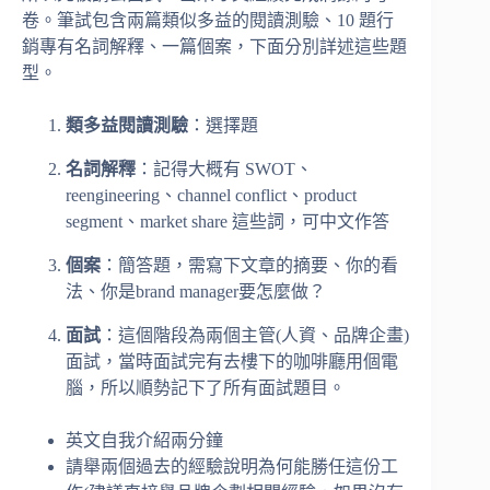
卷。筆試包含兩篇類似多益的閱讀測驗、10 題行
銷專有名詞解釋、一篇個案，下面分別詳述這些題
型。
類多益閱讀測驗
：選擇題
名詞解釋
：記得大概有 SWOT、
reengineering、channel conflict、product
segment、market share 這些詞，可中文作答
個案
：簡答題，需寫下文章的摘要、你的看
法、你是brand manager要怎麼做？
面試
：這個階段為兩個主管(人資、品牌企畫)
面試，當時面試完有去樓下的咖啡廳用個電
腦，所以順勢記下了所有面試題目。
英文自我介紹兩分鐘
請舉兩個過去的經驗說明為何能勝任這份工