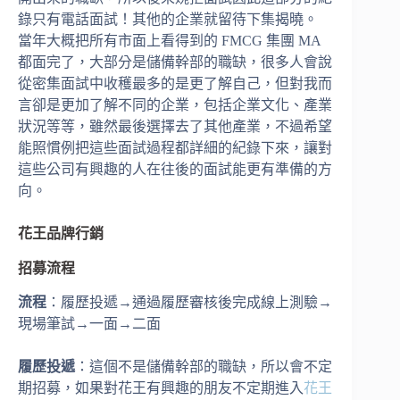
錄只有電話面試！其他的企業就留待下集揭曉。
當年大概把所有市面上看得到的 FMCG 集團 MA
都面完了，大部分是儲備幹部的職缺，很多人會說
從密集面試中收穫最多的是更了解自己，但對我而
言卻是更加了解不同的企業，包括企業文化、產業
狀況等等，雖然最後選擇去了其他產業，不過希望
能照慣例把這些面試過程都詳細的紀錄下來，讓對
這些公司有興趣的人在往後的面試能更有準備的方
向。
花王品牌行銷
招募流程
流程
：履歷投遞→通過履歷審核後完成線上測驗→
現場筆試→一面→二面
履歷投遞
：這個不是儲備幹部的職缺，所以會不定
期招募，如果對花王有興趣的朋友不定期進入
花王