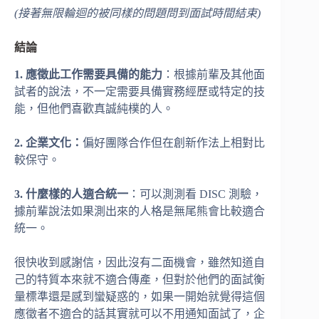
(接著無限輪迴的被同樣的問題問到面試時間結束)
結論
1.
應徵此工作需要具備的能力
：根據前輩及其他面
試者的說法，不一定需要具備實務經歷或特定的技
能，但他們喜歡真誠純樸的人。
2.
企業文化：
偏好團隊合作但在創新作法上相對比
較保守。
3.
什麼樣的人適合統一
：可以測測看 DISC 測驗，
據前輩說法如果測出來的人格是無尾熊會比較適合
統一。
很快收到感謝信，因此沒有二面機會，雖然知道自
己的特質本來就不適合傳產，但對於他們的面試衡
量標準還是感到蠻疑惑的，如果一開始就覺得這個
應徵者不適合的話其實就可以不用通知面試了，企