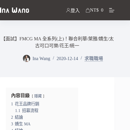
NT$
0
登入
【面試】FMCG MA 全系列(上)！聯合利華/萊雅/嬌生/太
古可口可樂/花王/統一
Ina Wang
2020-12-14
求職職場
內容目錄
隱藏
1
花王品牌行銷
1.1
招募流程
2
結論
3
嬌生 MA