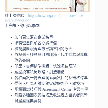
線上課連結：
https://inawang.com/product/resume-
interview-lesson/
上完課，你可以學到
如何蒐集潛在企業名單
求職理念與前置心態準備
檢視履歷現況與被已讀不回的原因
盤點個人經歷與目標職務、找出連結與專屬
你的亮點
簡歷、自傳精準排版，快速吸住眼球
履歷撰寫私房攻略，創造爆點
各種面試一覽表與洞悉面試目的及審核標準
從個人行為面試到獨家破解外商面試技巧
團體面試技巧與 Assessment Center 注意事項
附贈多種圖表與技巧及收錄過去諮詢者與學
員履歷經典實例